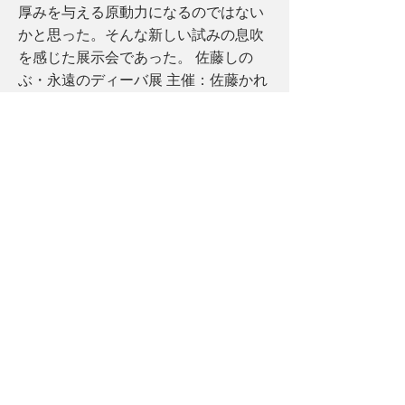
厚みを与える原動力になるのではない
かと思った。そんな新しい試みの息吹
を感じた展示会であった。 佐藤しの
ぶ・永遠のディーバ展 主催：佐藤かれ
ん（SHINOBU SATO.JP） クリエイテ
ィブプロデュース：水島裕作
（YUSAKUMIZUSHIMA.COM） 取材協
力: 佐藤かれん・岩佐美香子（佐藤し
のぶアートガーデン） 水島
裕作（YUSAKUMIZUSHIMA.COM） 会
場で風を受けたなびいていた、東響シ
ェヘラザード・ 2002年8月4日にサン
トリーホールにて佐藤氏が着用した
Hanae Mori Paris Haute Coutureのドレ
ス©内田美穂 NHKゆく年くる年 平山
郁夫 大唐西城壁画完成・ 2000年12
月31日に薬師寺から中継された際に着
用した Hanae Mori Paris Haute