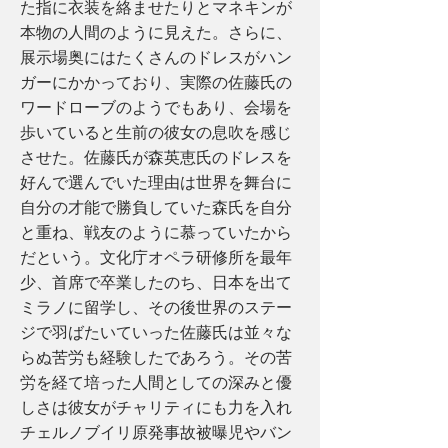
た指に衣装を絡ませたりとマネキンが
本物の人間のように見えた。さらに、
展示場奥にはたくさんのドレスがハン
ガーにかかっており、実際の佐藤氏の
ワードローブのようでもあり、会場を
歩いていると生前の彼女の息吹を感じ
させた。佐藤氏が森英恵氏のドレスを
好んで選んでいた理由は世界を舞台に
自分の才能で勝負していた森氏を自分
と重ね、戦友のように慕っていたから
だという。文化庁オペラ研修所を最年
少、首席で卒業したのち、日本を出て
ミラノに留学し、その後世界のステー
ジで羽ばたいていった佐藤氏は並々な
らぬ苦労も経験したであろう。その苦
労を経て培った人間としての深みと優
しさは彼女がチャリティにも力を入れ
チェルノブイリ原発事故被曝児やバン