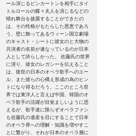
ール演じるピンカートンを相手にタイ
トルロールの蝶々夫人を演じるなどの
晴れ舞台を披露することができたの
は、その性格がもたらした恩恵であろ
う。壁に飾ってあるウィーン国立劇場
のキャスト・シートに彼女のと大物の
共演者の名前が連なっているのが日本
人として誇らしかった。 佐藤氏の世界
に浸り、彼女のレガシーを伝えること
は、後世の日本のオペラ歌手へのエー
ル、また彼らの心構え形成の為のヒン
トになり得るだろう。ここのところ世
界では東洋人と言えば中国、韓国のオ
ペラ歌手の活躍が目覚ましいように思
えるが、歌手達に限らずオペラファン
も佐藤氏の遺産を目にすることで日本
のオペラ界への理解・知識を増やすこ
とに繋がり、それが日本のオペラ層に