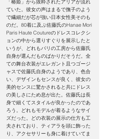
「椿姫」から抜粋されたアリアが流れ
ていた。彼女の声はまるで撫子のよう
で繊細だが芯が強い日本女性美そのも
のだ。80着に及ぶ佐藤氏のHanae Mori
Paris Haute Coutureのドレスコレクシ
ョンの中から選りすぐりを展示したと
いうが、どれもパリの工房から佐藤氏
自身が選んだものばかりだそうだ。全
ての舞台衣装がエレガント且つゴージ
ャスで佐藤氏自身のようであり、色合
い、デザインもセンスが良く、彼女の
美的センスに驚かされると共にドレス
の美しさにため息が出た。佐藤氏は長
身で細くてスタイルが良かったのであ
ろう。どれもモデルが着るようなサイ
ズだった。どの衣装の展示の仕方も工
夫されており、ティアラを頭に飾った
り、アクセサリーも身に着けていてま