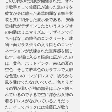
しのぶ氏の特別展が開催された。オペ
ラ歌手として佐藤氏が辿った道のりを
彼女が身に纏った豪華絢爛なる舞台衣
装と共に紹介した展示会である。 安藤
忠雄氏がデザインしたというスタジオ
の内装はミニマリズム・デザインで打
ちっぱなしの鈍色のコンクリート。建
物正面ガラス張りの入り口とのコンビ
ネーションが洗練された重厚感を醸し
出す。会場に入ると眼前に広がったの
は、黄色、ホットピンク、南仏の夏の
空色、そして若草色のカラフルで大胆
な色遣いのロングドレスで、後ろから
風を受けてたなびいていた。色とりど
りの羽が着いた袖の部分は上から釣ら
れているのでまるで空に浮かぶ女神の
着るドレスがなびいているようだっ
た。そしてバックには佐藤氏が歌う