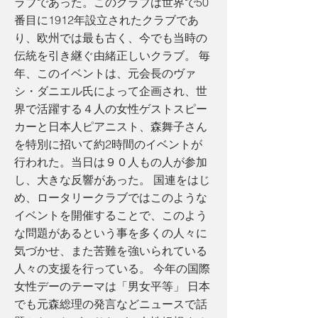
ラブであった。このクラブは世界で50
番目に1912年設立されたクラブであ
り、欧州では最も古く、今でも当時の
伝統を引き継ぐ由緒正しいクラブ。 毎
年、このイベントは、元会長のヴァ
シ・ダニエル氏によって企画され、世
界で活躍する４人の女性ゲストスピー
カーと日本人ピアニスト、森舞子さん
を特別に招いて約2時間のイベントが
行われた。当日は９０人もの人が参加
し、大きな反響があった。 国連をはじ
め、ロータリークラブではこのような
イベントを開催することで、このよう
な問題があるという事を多くの人々に
気づかせ、また苦難を強いられている
人々の支援を行っている。 今年の国際
女性デーのテーマは「男女平等」 日本
でも元森総理の発言などニュースで話