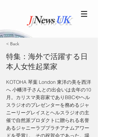
J
News
UK
< Back
特集：海外で活躍する日
本人女性起業家
KOTOHA 琴葉 London 東洋の美を西洋
へ 小幡洋子さんとの出会いは去年の10
月。カリスマ美容家でありBBCやヘル
スラジオのプレゼンターを務めるジャ
ニーリーグレイスとヘルスラジオの主
催で自然派プロダクトに贈られる名誉
あるジャニーラブプラチアナムアワー
ドを受賞し、その祝賀会であった。場