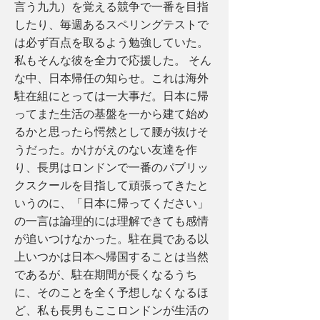
言う九九）を覚える競争で一番を目指
したり、毎週あるスペリングテストで
は必ず百点を取るよう勉強していた。
私もそんな彼を全力で応援した。 そん
な中、日本帰任の知らせ。これは海外
駐在組にとっては一大事だ。日本に帰
ってまた生活の基盤を一から建て始め
るかと思ったら愕然として腰が抜けそ
うだった。かけがえのない友達を作
り、長男はロンドンで一番のパブリッ
クスクールを目指して頑張ってきたと
いうのに、「日本に帰ってください」
の一言は論理的には理解できても感情
が追いつけなかった。駐在員である以
上いつかは日本へ帰国することは当然
であるが、駐在期間が長くなるうち
に、そのことを全く予想しなくなるほ
ど、私も長男もここロンドンが生活の