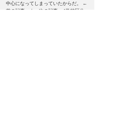
中心になってしまっていたからだ。 ←
前の記事 ｜ 次の記事→ *学校区分
の日英比較は大体下記のとおり。（英
国日本婦人会発行『ロンドン暮らしの
ハンドブック』２０１７年５－８改訂
版p。３５参照） Miho Uchida/内田美
穂 聖心女子大学卒業後外資系銀行勤務
を経て渡英、二男一女を育てる傍らオ
ペラ学を専攻、マンチェスター大学で
学士号取得。その後UCLにてオペラに
おけるオリエンタリズムを研究し修士
号取得。ロンドン外国記者協会会員
(London Foreign Press Association)。
ロンドン在住。ACT４をはじめ、日本
の雑誌にて執筆中。