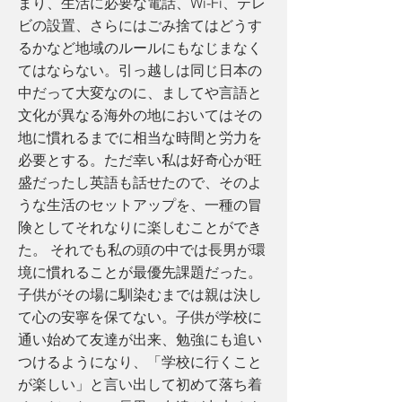
まり、生活に必要な電話、Wi-Fi、テレ
ビの設置、さらにはごみ捨てはどうす
るかなど地域のルールにもなじまなく
てはならない。引っ越しは同じ日本の
中だって大変なのに、ましてや言語と
文化が異なる海外の地においてはその
地に慣れるまでに相当な時間と労力を
必要とする。ただ幸い私は好奇心が旺
盛だったし英語も話せたので、そのよ
うな生活のセットアップを、一種の冒
険としてそれなりに楽しむことができ
た。 それでも私の頭の中では長男が環
境に慣れることが最優先課題だった。
子供がその場に馴染むまでは親は決し
て心の安寧を保てない。子供が学校に
通い始めて友達が出来、勉強にも追い
つけるようになり、「学校に行くこと
が楽しい」と言い出して初めて落ち着