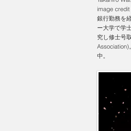
image cre
銀行勤務を
ー大学で学
究し修士号取得
Associa
中。