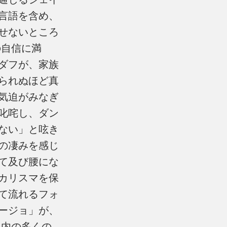
言語を含め、
せないところ
の自信に満
ダフが、家族
られぬほど真
気迫がみなぎ
叱咤し、ダン
ない」と呟き
の凄みを感じ
て及び腰にな
カリスマを保
て流れるフォ
ージョ」が、
国内の多くの