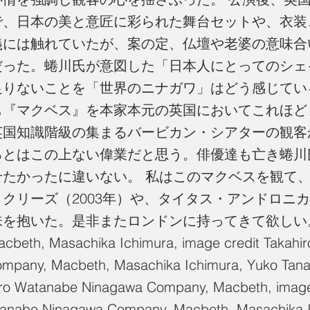
で、日本の美と意匠に彩られた舞台セットや、衣装
義には触れていたが、案の定、仏壇や老婆の意味合
だった。蜷川氏が意図した「日本人にとってのシェ
足りないことを「世界のニナガワ」はどう感じてい
も『マクベス』を本家本元の英国においてこれほど
英国知識階級の集まるバービカン・シアターの観客
るとはこの上ない偉業だと思う。俳優達も亡き蜷川
せたかったに違いない。 私はこのマクベスを観て
クリーズ（2003年）や、タイタス・アンドロニカス
を抱いた。是非またロンドンに持ってきて欲しい。 N
cbeth, Masachika Ichimura, image credit Takahi
mpany, Macbeth, Masachika Ichimura, Yuko Tana
hiro Watanabe Ninagawa Company, Macbeth, image
tanabe Ninagawa Company, Macbeth, Masachika I