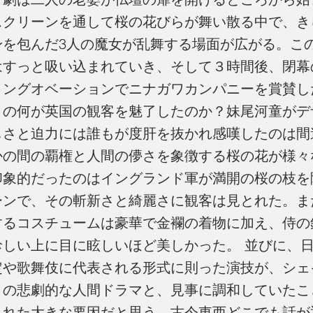
スクリーンを通して桜の花びらが舞い散る中で、き
身を包んだ3人の魔女が乱舞する場面が広がる。こ
はすっと吸い込まれていき、そして３時間後、閉幕
ィングオベーションでニナガワカンパニーを賞賛し
』の何が英国の観客を魅了したのか？妹尾河童がデ
しさと迫力には誰もが度肝を抜かれ感嘆したのは間
かの間の覇権と人間の儚さを象徴する桜の花が様々
印象的だったのはイングランド軍が満開の桜の枝を
ーンで、その斬新さと綺麗さに観客は見とれた。ま
するコスチュームは豪華で金襴の着物に加え、侍の
珍しい上に目に眩しいほど美しかった。 並びに、
定や歌舞伎に代表される形式に則った演技が、シェ
』の悲劇的な人間ドラマと、見事に調和していたこ
られた大きな要因だと思う。古今東西どこでも話が