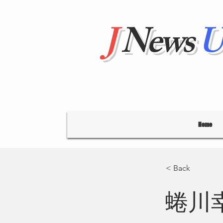
J
News
U
Home
< Back
蜷川