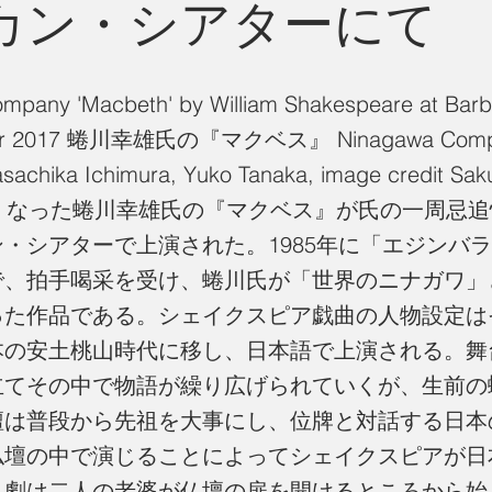
カン・シアターにて
mpany 'Macbeth' by William Shakespeare at Barb
ober 2017 蜷川幸雄氏の『マクベス』 Ninagawa Comp
achika Ichimura, Yuko Tanaka, image credit Sak
亡くなった蜷川幸雄氏の『マクベス』が氏の一周忌
・シアターで上演された。1985年に「エジンバ
で、拍手喝采を受け、蜷川氏が「世界のニナガワ」
った作品である。シェイクスピア戯曲の人物設定は
本の安土桃山時代に移し、日本語で上演される。舞
立てその中で物語が繰り広げられていくが、生前の
壇は普段から先祖を大事にし、位牌と対話する日本
仏壇の中で演じることによってシェイクスピアが日
。劇は二人の老婆が仏壇の扉を開けるところから始