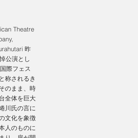
ican Theatre
any,
urahutari 昨
追悼公演とし
ラ国際フェス
と称されるき
そのまま、時
台全体を巨大
蜷川氏の言に
の文化を象徴
本人のものに
まり、扉が開