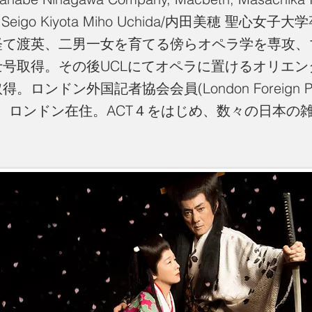
dit Seigo Kiyota Miho Uchida/内田美穂 聖心
経て渡英、二男一女を育てる傍らオペラ学を専攻、
士号取得。その後UCLにてオペラに置けるオリエン
。ロンドン外国記者協会会員(London Foreign Pr
tion)。ロンドン在住。ACT４をはじめ、数々の日本