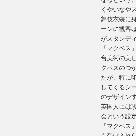
くやいなや
舞伎衣装に
ーンに観客
がスタンデ
『マクベス
台美術の美
クベスのつ
たが、特に
してくるシ
のデザイン
英国人には
会という設
『マクベス
も受け入れ