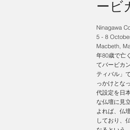
ービ
Ninagawa Co
5 - 8 Oct
Macbeth, Mas
年80歳で
てバービカン
ティバル」
っかけとな
代設定を日
な仏壇に見
よれば、仏
しており、
なるという