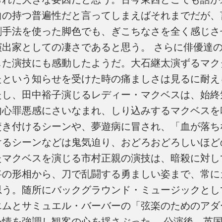
曲の持つ普遍性だと言ってしまえばそれまでだが、
劇手法を使った脚色でも、ぎこちなさを全く感じさ
演出家としての凄さであると思う。 さらに俳優達
した演技にも感動したようだ。大石継太演ずるマク
たという知らせを受けた時の痛ましさは見るに耐え
たし、田中裕子演じるレディー・マクベスは、始終
内心罪悪感にさいなまれ、しり込みするマクベスを
焚き付けるシーンや、夢遊病に冒され、「血が落ち
けるシーンなどは鬼気迫り、おどろおどろしいほど
たマクベスを演じる市村正親の演技は、暗殺に対し
将の形相から、刀で乱闘する勇ましい姿まで、常に
思う。随所にバックグラウンド・ミュージックとし
エムとサミュエル・バーバーの「弦楽のためのアダ
心情を強調し観客の心を揺さぶった。 公演後、英