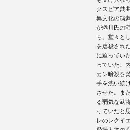
クスピア戯
異文化の演
が蜷川氏の
ち、堂々と
を虐殺され
に迫ってい
っていた。
カン暗殺を
手を洗い続
させた。ま
る弱気な武
っていたと
レのレクイ
登場人物の