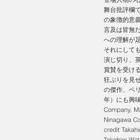
舞台批評欄
の象徴的意
言及は皆無
への理解が
それにして
演じ切り、
賞賛を受け
狂ぶりを見
の傑作、ペリ
年）にも興味
Company, Ma
Ninagawa Co
credit Taka
Takahiro Wa