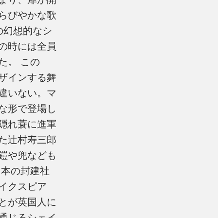
らびやかな歌
の幻想的なシ
の時には全員
た。 この
ザインする舞
違いない。マ
な形で登場し
隠れ蓑に進軍
た辻村寿三郎
鎧や兜なども
日本の封建社
イクスピア
とが英国人に
通じるシェイ