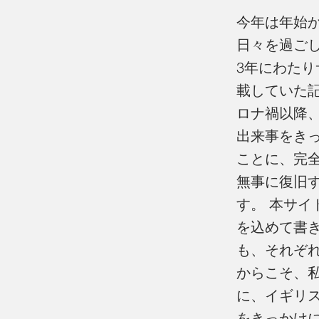
今年は年始
日々を過ご
3年にわたり
載していた
ロナ禍以降
出来事をき
ことに、完
無事に復旧
す。 本サ
を込めて書
も、それぞ
からこそ、私
に、イギリ
をきっかけ