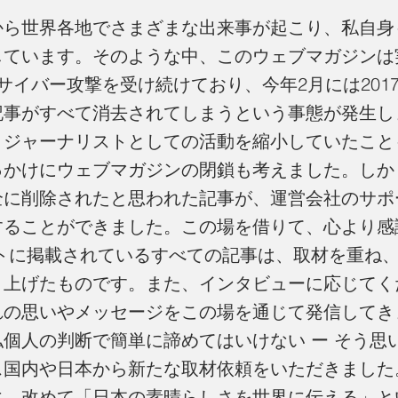
から世界各地でさまざまな出来事が起こり、私自身
しています。そのような中、このウェブマガジンは
サイバー攻撃を受け続けており、今年2月には201
記事がすべて消去されてしまうという事態が発生し
、ジャーナリストとしての活動を縮小していたこと
っかけにウェブマガジンの閉鎖も考えました。しか
全に削除されたと思われた記事が、運営会社のサポ
することができました。この場を借りて、心より感
イトに掲載されているすべての記事は、取材を重ね
き上げたものです。また、インタビューに応じてく
れの思いやメッセージをこの場を通じて発信してき
個人の判断で簡単に諦めてはいけない ー そう思
ス国内や日本から新たな取材依頼をいただきました
に、改めて「日本の素晴らしさを世界に伝える」と