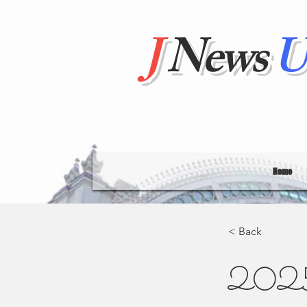
J
News
U
Home
< Back
20