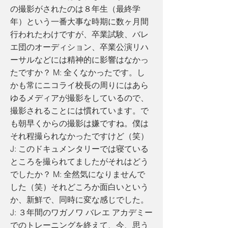
の撮影がされたのは８年生（最終学
年）という一番大事な時期に数ヶ月間
行われたわけですが、卒業試験、バレ
エ団のオーディション、卒業公演リハ
ーサルなどには精神的に影響はなかっ
たですか？ M: 全くなかったです。し
かも常にニコライ校長の周りにはあら
ゆるメディアが撮影をしているので、
撮影されることには慣れています。で
も朝早くからの撮影は嫌ですね。僕は
それ程撮られなかったですけど（笑）
J: このドキュメンタリーでは寝ている
ところを撮られてましたがそれはどう
でしたか？ M: 全然気になりませんで
した（笑）それどころか面白いという
か、新鮮で、同時に変な感じでした。
J: ３年間のワガノワ バレエ アカデミー
でのトレーニングを終えて、今、思う