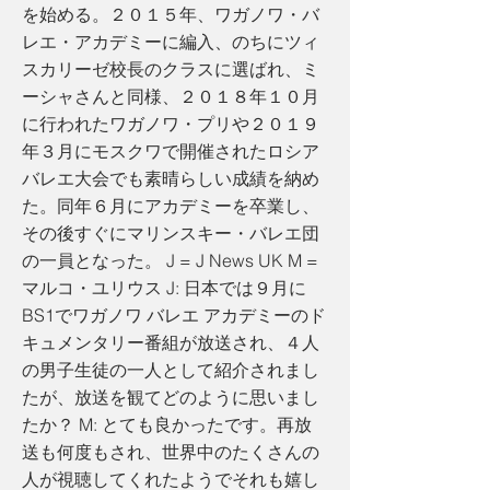
を始める。２０１５年、ワガノワ・バ
レエ・アカデミーに編入、のちにツィ
スカリーゼ校長のクラスに選ばれ、ミ
ーシャさんと同様、２０１８年１０月
に行われたワガノワ・プリや２０１９
年３月にモスクワで開催されたロシア
バレエ大会でも素晴らしい成績を納め
た。同年６月にアカデミーを卒業し、
その後すぐにマリンスキー・バレエ団
の一員となった。 J = J News UK M =
マルコ・ユリウス J: 日本では９月に
BS1でワガノワ バレエ アカデミーのド
キュメンタリー番組が放送され、４人
の男子生徒の一人として紹介されまし
たが、放送を観てどのように思いまし
たか？ M: とても良かったです。再放
送も何度もされ、世界中のたくさんの
人が視聴してくれたようでそれも嬉し