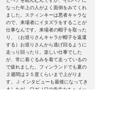
とペアを組んむんですが、そのペアに
なった年上の人がよく面倒をみてくれ
ました。スティンキーは悪者キャラな
ので、来場者にイタズラをすることが
仕事なんです。来場者の帽子を取った
り、（お巡りさんキャラが帽子を返還
する）お巡りさんから逃げ回るように
走っり回ったり。楽しい仕事でした
が、常に着ぐるみを着て走っているの
で疲れました。フィンランドでも夏の
２週間は２５度くらいまで上がりま
す。 J: インタビューも最後になってき
ましたが、ワガノワの先生たちへメッ
セージをお願いします。 M: すでに何
度も個人的に感謝を伝えているので、
あえてここで繰り返し言う必要はない
ですが、ツィスカリーゼ校長をはじ
め、全ての先生に大変お世話になり、