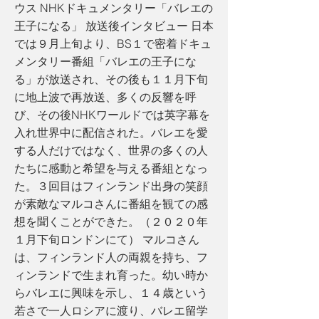
ウス NHKドキュメンタリー「バレエの
王子になる」 放送後インタビュー 日本
では９月上旬より、BS１で密着ドキュ
メンタリー番組「バレエの王子にな
る」が放送され、その後も１１月下旬
に地上波で再放送、多くの反響を呼
び、その後NHKワールドでは英字幕を
入れ世界中に配信された。バレエを愛
する人だけではなく、世界の多くの人
たちに感動と希望を与える番組となっ
た。３回目はフィンランド出身の笑顔
が素敵なマルコさんに番組を観ての感
想を聞くことができた。（２０２０年
１月下旬ロンドンにて） マルコさん
は、フィンランド人の両親を持ち、フ
ィンランドで生まれ育った。幼い時か
らバレエに興味を示し、１４歳という
若さで一人ロシアに渡り、バレエ留学