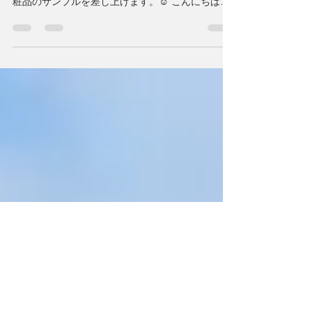
🌸 記事の最後にある質問コーナーに取り上げさ
せて頂いた読者の方には琴葉ロンドンより基礎化
粧品のサンプルを差し上げます。☺️ こんにちは。
KOTOHA Cosmetics Londonのダイレクターで、
美容スペシャリストの洋子です。...