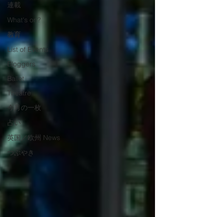
連載
What's on?
教育
List of Events
Bloggers
Ballet
Theatre
今月の一枚
占い
英国／欧州 News
つぶやき