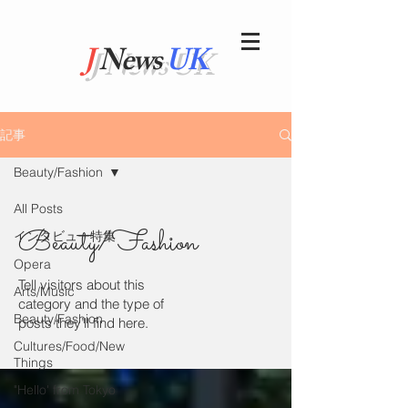
J
News
UK
記事
Beauty/Fashion
All Posts
Beauty/Fashion
インタビュー特集
Opera
Tell visitors about this
Arts/Music
category and the type of
Beauty/Fashion
posts they’ll find here.
Cultures/Food/New
Things
"Hello' from Tokyo