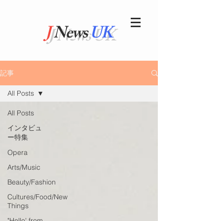
J
News
UK
記事
All Posts
All Posts
インタビュ
ー特集
Opera
Arts/Music
Beauty/Fashion
Cultures/Food/New
Things
"Hello' from