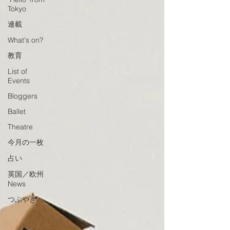
Tokyo
連載
What's on?
教育
List of
Events
Bloggers
Ballet
Theatre
今月の一枚
占い
英国／欧州
News
つぶやき