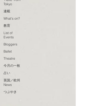
Tokyo
連載
What's on?
教育
List of
Events
Bloggers
Ballet
Theatre
今月の一枚
占い
英国／欧州
News
つぶやき