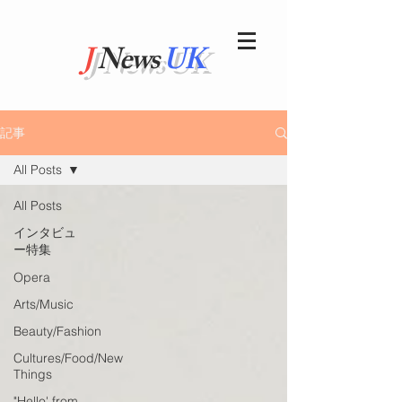
J
News
UK
記事
All Posts
All Posts
インタビュ
ー特集
Opera
Arts/Music
Beauty/Fashion
Cultures/Food/New
Things
"Hello' from