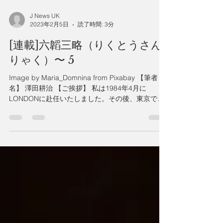
J News UK
2023年2月5日
読了時間: 3分
[連載]六韜三略（りくとうさん
りゃく）〜 5
Image by Maria_Domnina from Pixabay 【筆者
名】 澤田耕治 【ご挨拶】 私は1984年4月に
LONDONに赴任いたしました。その後、東京での
生活よりもLONDONでの生活を選び今日に至って
おります。 外国で暮らす日本人として日本の良
さや英国...