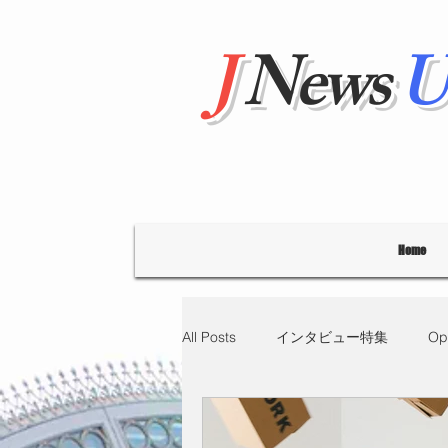
J
News
U
Home
All Posts
インタビュー特集
Op
"Hello' from Tokyo
連載