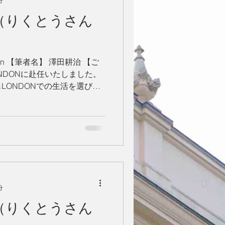
分
略（りくとうさん
uction 【筆者名】 澤田耕治 【ご
ONDONに赴任いたしました。
LONDONでの生活を選び今
国で暮らす日本人として日本
り...
分
略（りくとうさん