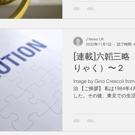
J News UK
2022年11月1日
読了時間: 
[連載]六韜三
りゃく）〜２
Image by Gino Crescoli
治 【ご挨拶】 私は1984年
した。その後、東京での生活
選び今日に至っております
て日本の良さや英国...