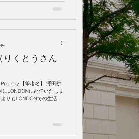
4分
略（りくとうさん
 from Pixabay 【筆者名】 澤田耕
4月にLONDONに赴任いたしま
よりもLONDONでの生活を
。 外国で暮らす日本人とし