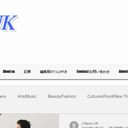
K
About us
記事
編集部のつぶやき
Contact/お問い合わせ
Adver
era
Arts/Music
Beauty/Fashion
Cultures/Food/New Th
What's on?
教育
List of Events
Bloggers
Ballet
J News UK