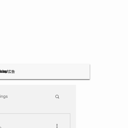
tising/広告
ings
Theatre