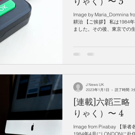
りゃく）〜 5
Image by Maria_Domnina
耕治 【ご挨拶】 私は1984
ました。その後、東京での生
を選び今日に至っておりま
して日本の良さや英国...
J News UK
2023年1月1日
読了時間: 3
[連載]六韜三
りゃく）〜 4
Image from Pixabay
1984年4月にLONDON