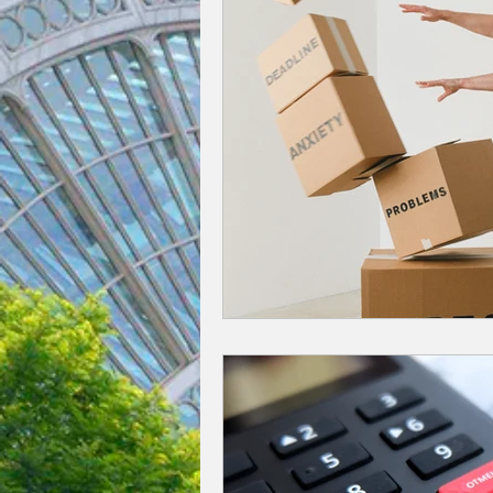
今月の一枚
占い
英国／欧