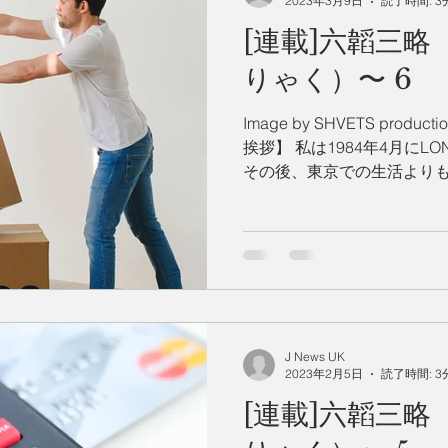
2023年3月9日
読了時間: 3
[連載]六韜三
州 News
つぶやき
りゃく）〜 6
Image by SHVETS prod
挨拶】 私は1984年4月にL
その後、東京での生活よりも
日に至っております。 外
の良さや英国との違いを感じ取
J News UK
2023年2月5日
読了時間: 3
[連載]六韜三