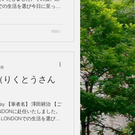
Nでの生活を選び今日に至って
日本人として日本の良さや英
々暮らし...
3分
略（りくとうさん
 Pixabay 【筆者名】 澤田耕治 【ご
ONDONに赴任いたしました。
LONDONでの生活を選び今
国で暮らす日本人として日本