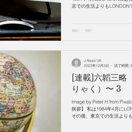
京での生活よりもLONDO
おります。 外国で暮らす
国との違いを感じ取りながら日
J News UK
2022年12月3日
読了時間: 
[連載]六韜三
りゃく）〜 3
Image by Peter H from
挨拶】 私は1984年4月にL
その後、東京での生活よりも
日に至っております。 外
の良さや英国との違いを感...