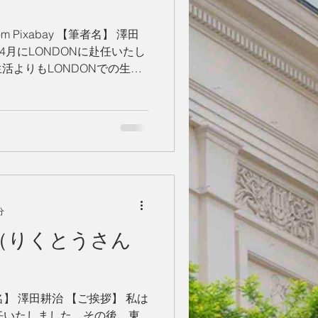
 from Pixabay 【筆者名】 澤田
年4月にLONDONに赴任いたし
活よりもLONDONでの生活
す。 外国で暮らす日本人と
分
略（りくとうさん
 【筆者名】 澤田耕治 【ご挨拶】 私は
に赴任いたしました。その後、東