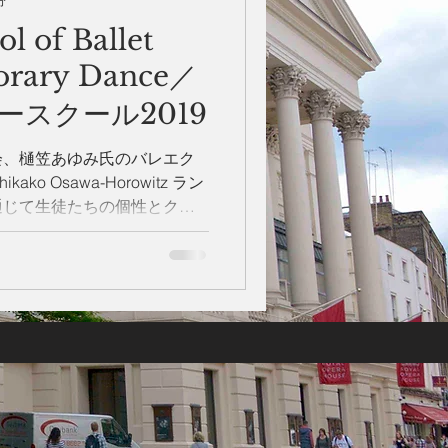
分
l of Ballet
orary Dance／
ースクール2019
会、樋笠あゆみ氏のバレエク
Chikako Osawa-Horowitz ラン
通じて生徒たちの個性とクリ
すことを目的としたクラシッ
..