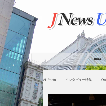
J
News
U
Home
All Posts
インタビュー特集
Op
"Hello' from Tokyo
連載