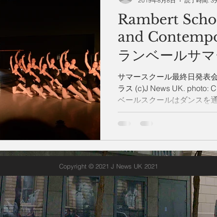
2019年8月8日
読了時間: 3
Rambert Schoo
州 News
つぶやき
and Contemp
ランベールサマ
サマースクール最終日発表
ラス (c)J News UK. photo: 
ベールスクールはダンスを
エィティブさを最大に生か
クバレエとコンテンポラリー.
Copyright © 2021 J News UK 2021