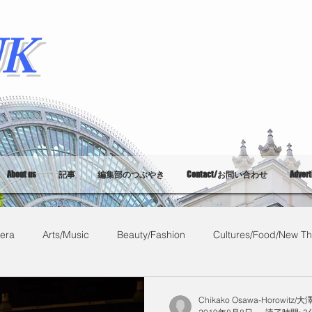
K
About us
記事
編集部のつぶやき
Contact/お問い合わせ
Adver
era
Arts/Music
Beauty/Fashion
Cultures/Food/New Th
What's on?
教育
List of Events
Bloggers
Ballet
Chikako Osawa-Horowitz/