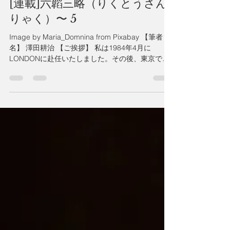
J News UK
2023年2月5日
読了時間: 3分
[連載]六韜三略（りくとうさん
りゃく）〜 5
Image by Maria_Domnina from Pixabay 【筆者
名】 澤田耕治 【ご挨拶】 私は1984年4月に
LONDONに赴任いたしました。その後、東京での
生活よりもLONDONでの生活を選び今日に至って
おります。 外国で暮らす日本人として日本の良
さや英国...