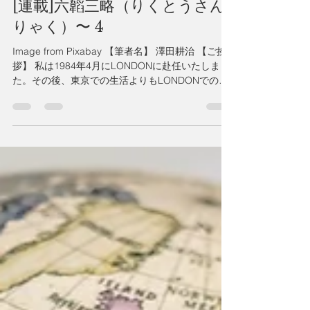
J News UK
2023年1月1日
読了時間: 3分
[連載]六韜三略（りくとうさん
りゃく）〜 4
Image from Pixabay 【筆者名】 澤田耕治 【ご挨
拶】 私は1984年4月にLONDONに赴任いたしまし
た。その後、東京での生活よりもLONDONでの生
活を選び今日に至っております。 外国で暮らす
日本人として日本の良さや英国との違いを感じ取
りながら日々暮らし...