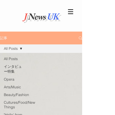
J
News
UK
記事
All Posts
All Posts
インタビュ
ー特集
Opera
Arts/Music
Beauty/Fashion
Cultures/Food/New
Things
"Hello' from