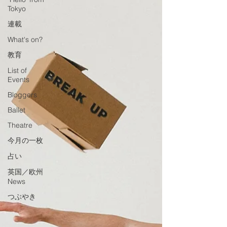
Tokyo
連載
What's on?
教育
List of
Events
Bloggers
Ballet
Theatre
今月の一枚
占い
英国／欧州
News
つぶやき