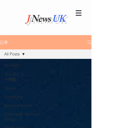
J
News
UK
記事
All Posts
All Posts
インタビュ
ー特集
Opera
Arts/Music
Beauty/Fashion
Cultures/Food/New
Things
"Hello' from