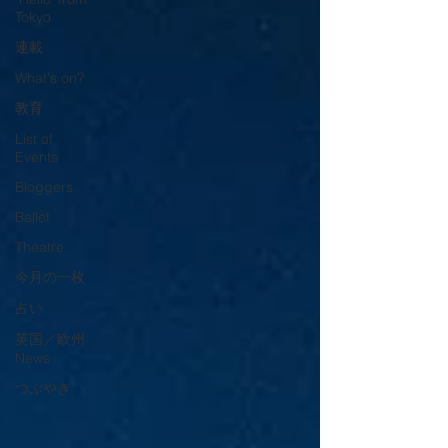
Tokyo
連載
What's on?
教育
List of
Events
Bloggers
Ballet
Theatre
今月の一枚
占い
英国／欧州
News
つぶやき