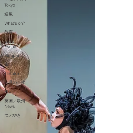
Tokyo
連載
What's on?
教育
List of
Events
Bloggers
Ballet
Theatre
今月の一枚
占い
英国／欧州
News
つぶやき