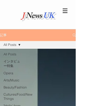
J
News
UK
記事
All Posts
All Posts
インタビュ
ー特集
Opera
Arts/Music
Beauty/Fashion
Cultures/Food/New
Things
"Hello' from