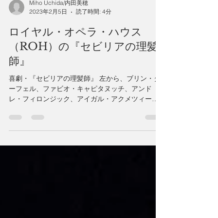
Miho Uchida/内田美穂
2023年2月5日
読了時間: 4分
ロイヤル・オペラ・ハウス
（ROH）の『セビリアの理髪
師』
喜劇・『セビリアの理髪師』 左から、ブリン・タ
ーフェル、ファビオ・キャピタヌッチ、アンド
レ・フィロンジック、アイガル・アクメツィー
ナ、ローレンス・ブラウンリー、エイリッシュ・
ティナン©ROH Barber 2023 ©Bill Cooper The
Barber of...