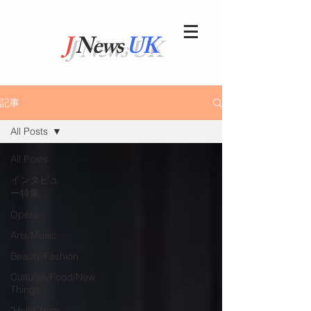
J
News
UK
記事
All Posts
All Posts
インタビュ
ー特集
Opera
Arts/Music
Beauty/Fashion
Cultures/Food/New
Things
"Hello' from