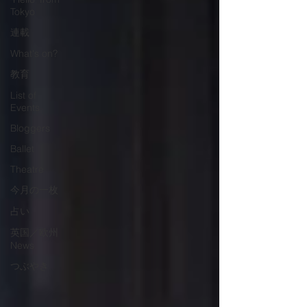
Tokyo
連載
What's on?
教育
List of
Events
Bloggers
Ballet
Theatre
今月の一枚
占い
英国／欧州
News
つぶやき