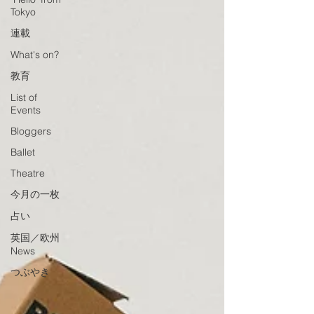
Tokyo
連載
What's on?
教育
List of
Events
Bloggers
Ballet
Theatre
今月の一枚
占い
英国／欧州
News
つぶやき