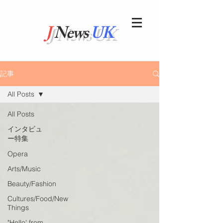
J
News
UK
記事
All Posts
All Posts
インタビュ
ー特集
Opera
Arts/Music
Beauty/Fashion
Cultures/Food/New
Things
"Hello' from