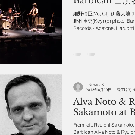
Barbican 
細野晴臣(Vo, Gt), 伊藤大地 (Dr
野村卓史(Key) (c) photo: Barbic
Records - Acetone, Haruomi H
J News UK
2018年6月29日
読了時間: 
Alva Noto & R
Sakamoto at B
From left, Ryuichi Sakamoto,
Barbican Alva Noto & Ryui