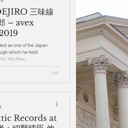
2分
DEJIRO 三味線
– avex
 2019
ed as one of the Japan
rough which he held
ld. His New...
分
ttic Records at