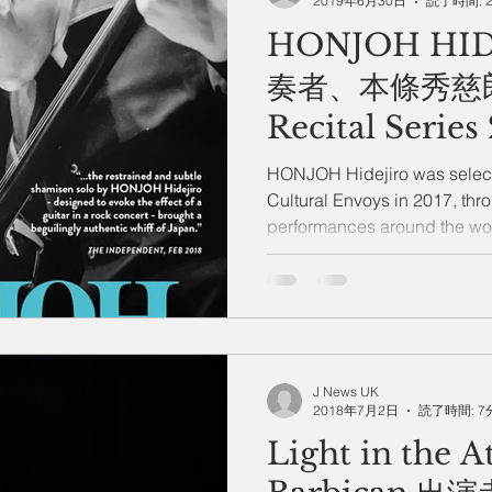
2019年6月30日
読了時間: 
HONJOH HI
州 News
つぶやき
奏者、本條秀慈郎 
Recital Series
HONJOH Hidejiro was select
Cultural Envoys in 2017, th
performances around the wor
J News UK
2018年7月2日
読了時間: 7
Light in the A