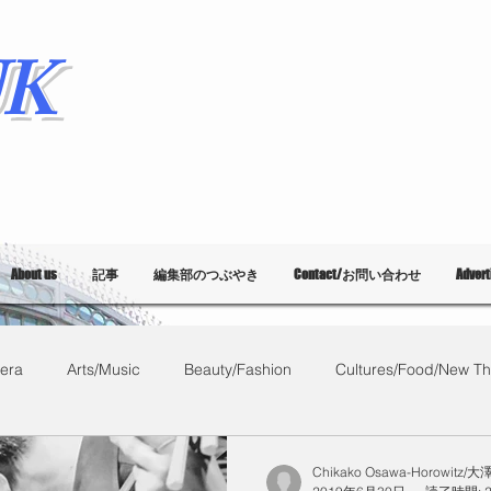
K
About us
記事
編集部のつぶやき
Contact/お問い合わせ
Adver
era
Arts/Music
Beauty/Fashion
Cultures/Food/New Th
What's on?
教育
List of Events
Bloggers
Ballet
Chikako Osawa-Horowitz/