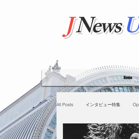
J
News
U
Home
All Posts
インタビュー特集
Op
"Hello' from Tokyo
連載