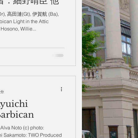
出演者：細野晴臣 他
), 高田漣(Gt), 伊賀航 (Ba),
an Light in the Attic
osono, Willie...
4分
yuichi
arbican
 Alva Noto (c) photo:
chi Sakamoto: TWO Produced