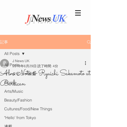
J
News
UK
記事
All Posts
J News UK
All Posts
2018年6月29日
読了時間: 4分
Alva Noto & Ryuichi Sakamoto at
インタビュー特集
Barbican
Opera
Arts/Music
Beauty/Fashion
Cultures/Food/New Things
"Hello' from Tokyo
連載