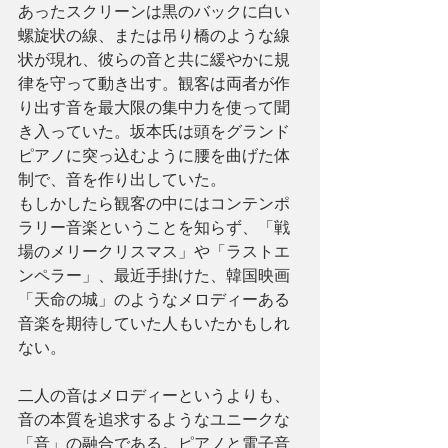
あったスクリーンは黒のバックに白い
螺旋状の線、または吊り橋のような線
状が現れ、彼らの音と共に緩やかに規
律を守って動き出す。観客は両者が作
り出す音を最大限の集中力を使って聞
き入っていた。坂本氏は頭をグランド
ピアノに突っ込むように腰を曲げた体
制で、音を作り出していた。
もしかしたら観客の中にはコンテンポ
ラリー音楽ということを知らず、「戦
場のメリークリスマス」や「ラストエ
ンペラー」、最近手掛けた、韓国映画
「天命の城」のようなメロディーある
音楽を期待していた人もいたかもしれ
ない。
二人の音はメロディーというよりも、
音の本質を追求するようなユニークな
「音」の融合である。ピアノと電子音