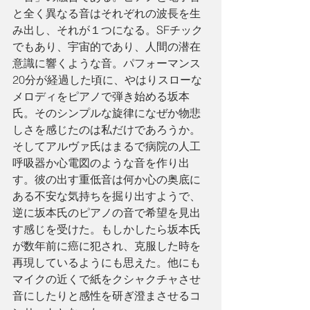
と全く異なる音はそれぞれの波長を生
み出し、それが１つになる。SFチック
でもあり、宇宙的であり、人間の潜在
意識に響くような音。パフォーマンス
20分が経過した頃に、やはりスローな
メロディをピアノで弾き始める坂本
氏。そのシンプルな旋律になぜか物悲
しさを感じたのは私だけであろうか。
そしてアルヴァ氏はまるで病院の人工
呼吸器か心電図のような音を作り出
す。彼の出す重低音は何か心の奥底に
ある不安な気持ちを掘り出すようで、
逆に坂本氏のピアノの音で希望を見出
す感じを受けた。もしかしたら坂本氏
が数年前に癌に犯され、克服した時を
再現しているようにも思えた。他にも
マイクの近くで紙をクシャクチャさせ
音にしたりと感性を研ぎ澄まさせるコ