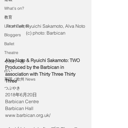
What's on?
教育
 From left, Ryuichi Sakamoto, Alva Noto 
List of Events
(c) photo: Barbican
Bloggers
Ballet
Theatre
Alva Noto & Ryuichi Sakamoto: TWO
今月の一枚
Produced by the Barbican in 
占い
association with Thirty Three Thirty 
英国／欧州 News
Three
つぶやき
2018年6月20日
Barbican Centre
Barbican Hall
www.barbican.org.uk/