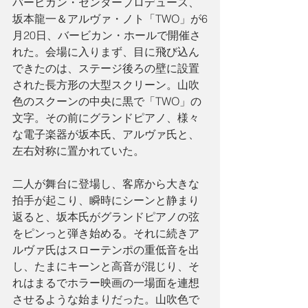
バービカン・センタープロデュース、
坂本龍一＆アルヴァ・ノト「TWO」が6
月20日、バービカン・ホールで開催さ
れた。会場に入りまず、目に飛び込ん
できたのは、ステージ後ろの壁に設置
された長方形の大型スクリーン。山吹
色のスクーンの中央に黒で「TWO」の
文字。その前にグランドピアノ、様々
な電子楽器が坂本氏、アルヴァ氏と、
左右対称に置かれていた。
二人が舞台に登場し、客席から大きな
拍手が起こり、瞬時にシーンと静まり
返ると、坂本氏がグランドピアノの弦
をピンっと弾き始める。それに続きア
ルヴァ氏はスローテンポの重低音を出
し、たまにキーンと高音が混じり、そ
れはまるでホラー映画の一場面を連想
させるような始まりだった。山吹色で