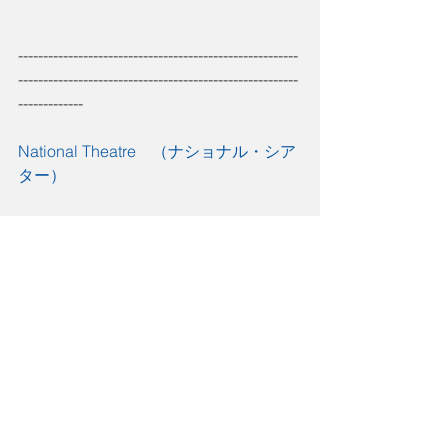
--------------------------------------------------------
--------------------------------------------------------
-------------
National Theatre
　（ナショナル・シア
ター）
Pinocchio
Lyttelton Theatre                                         
                17 February - 10 April 2018
Amadeus
Oliver Theatre                                              
               17 February - 24 April 2018
Macbeth 