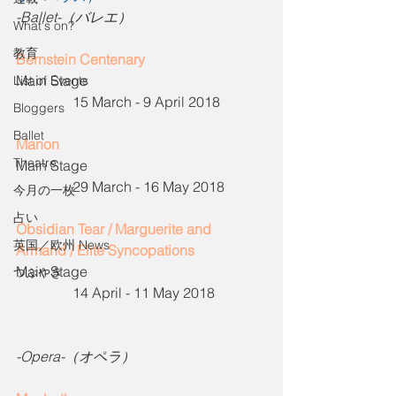
-Ballet-（バレエ）
What's on?
教育
Bernstein Centenary
Main Stage                                                  
List of Events
                15 March - 9 April 2018
Bloggers
Ballet
Manon
Theatre
Main Stage                                                  
                29 March - 16 May 2018
今月の一枚
占い
Obsidian Tear / Marguerite and 
英国／欧州 News
Armand / Elite Syncopations
Main Stage                                                  
つぶやき
                14 April - 11 May 2018
-Opera-（オペラ）