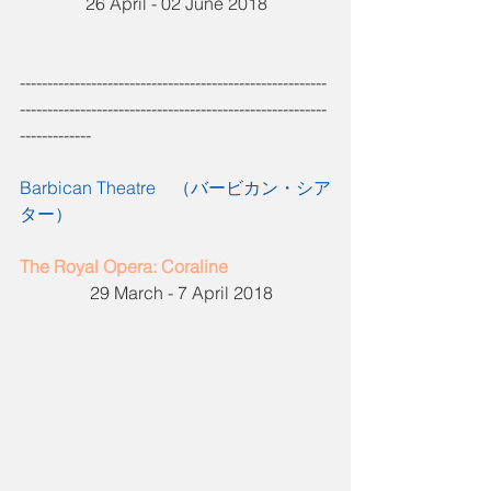
               26 April - 02 June 2018
--------------------------------------------------------
--------------------------------------------------------
-------------
Barbican Theatre
　（バービカン・シア
ター）
The Royal Opera: Coraline
                29 March - 7 April 2018