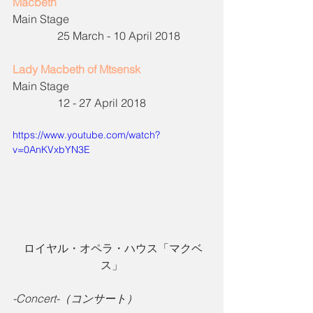
Macbeth
Main Stage                                                  
                25 March - 10 April 2018
Lady Macbeth of Mtsensk
Main Stage                                                  
                12 - 27 April 2018
https://www.youtube.com/watch?
v=0AnKVxbYN3E
 ロイヤル・オペラ・ハウス「マクベ
ス」
-Concert-（コンサート）