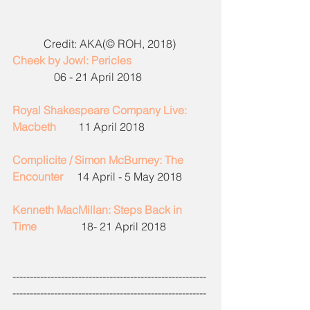
Credit: AKA(©︎ ROH, 2018) 
Cheek by Jowl: Pericles
               06 - 21 April 2018
Royal Shakespeare Company Live: 
Macbeth
       11 April 2018
Complicite / Simon McBurney: The 
Encounter
     14 April - 5 May 2018
Kenneth MacMillan: Steps Back in 
Time
               18- 21 April 2018
--------------------------------------------------------
--------------------------------------------------------
-------------