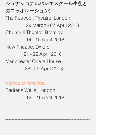
シュナショナルバレエスクール生徒と
のコラボレーション)
The Peacock Theatre, London                 
                 29 March - 07 April 2018       
Churchill Theatre, Bromley                       
                 14 - 15 April 2018       
New Theatre, Oxford                                  
               21 - 22 April 2018    
Manchester Opera House                         
                28 - 29 April 2018       
Voices of America
Sadler's Wells, London                             
                 12 - 21 April 2018       
--------------------------------------------------------
--------------------------------------------------------
-------------